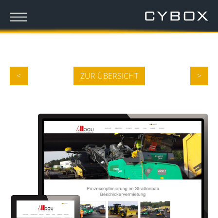
<
ZUR ÜBERSICHT
>