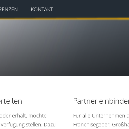
RENZEN
KONTAKT
rteilen
Partner einbinde
oder erhält, möchte
Für alle Unternehmen a
 Verfügung stellen. Dazu
Franchisegeber, Großh