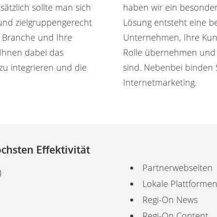
sätzlich sollte man sich
haben wir ein besondere
 und zielgruppengerecht
Lösung entsteht eine be
re Branche und Ihre
Unternehmen, Ihre Kund
r Ihnen dabei das
Rolle übernehmen und d
u integrieren und die
sind. Nebenbei binden S
Internetmarketing.
chsten Effektivität
Partnerwebseiten
)
Lokale Plattforme
Regi-On News
Regi-On Content