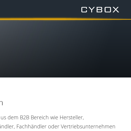
n
us dem B2B Bereich wie Hersteller,
ändler, Fachhändler oder Vertriebsunternehmen