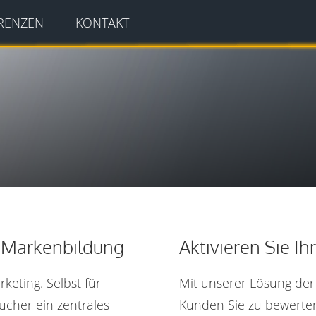
RENZEN
KONTAKT
r Markenbildung
Aktivieren Sie I
keting. Selbst für
Mit unserer Lösung der
ucher ein zentrales
Kunden Sie zu bewerte