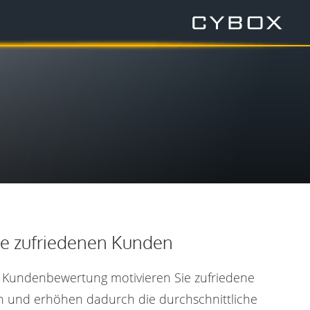
hre zufriedenen Kunden
 Kundenbewertung motivieren Sie zufriedene
n und erhöhen dadurch die durchschnittliche