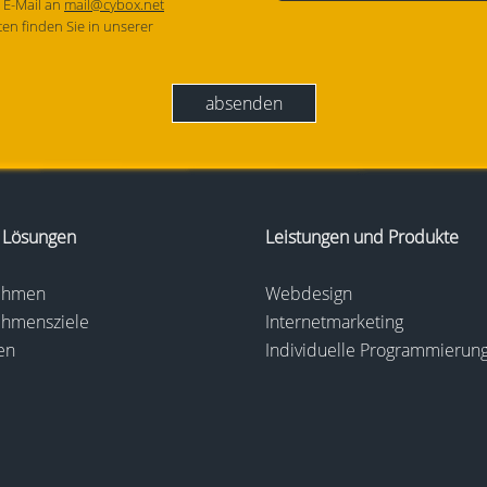
r E-Mail an
mail@cybox.net
en finden Sie in unserer
 Lösungen
Leistungen und Produkte
nehmen
Webdesign
ehmensziele
Internetmarketing
en
Individuelle Programmierun