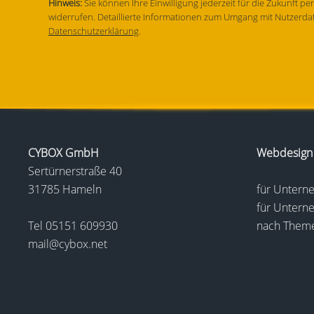
Hinweis:
Sie können Ihre Einwilligung jederzeit für die Zukunft pe
widerrufen. Detaillierte Informationen zum Umgang mit Nutzerdat
Datenschutzerklärung
.
CYBOX GmbH
Webdesign
Sertürnerstraße 40
31785 Hameln
für Unter
für Untern
Tel
05151 609930
nach Them
mail@cybox.net