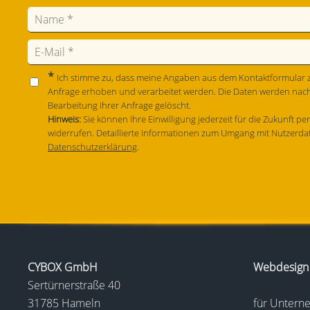
*
Ich stimme zu, dass meine Angaben aus dem Kontaktformular 
Anfrage erhoben und verarbeitet werden. Die Daten werden nac
Bearbeitung Ihrer Anfrage gelöscht.
Hinweis:
Sie können Ihre Einwilligung jederzeit für die Zukunft pe
widerrufen. Detaillierte Informationen zum Umgang mit Nutzerdat
Datenschutzerklärung
.
CYBOX GmbH
Webdesign
Sertürnerstraße 40
31785 Hameln
für Unter