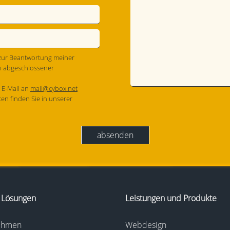
zur Beantwortung meiner
h abgeschlossener
r E-Mail an
mail@cybox.net
en finden Sie in unserer
 Lösungen
Leistungen und Produkte
nehmen
Webdesign