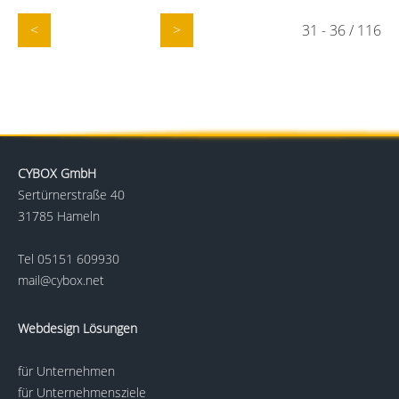
<
>
31 - 36 / 116
CYBOX GmbH
Sertürnerstraße 40
31785 Hameln
Tel
05151 609930
mail@cybox.net
Webdesign Lösungen
für Unternehmen
für Unternehmensziele