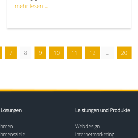
mehr lesen ...
7
8
9
10
11
12
...
20
 Lösungen
Leistungen und Produkte
nehmen
Webdesign
ehmensziele
Internetmarketing