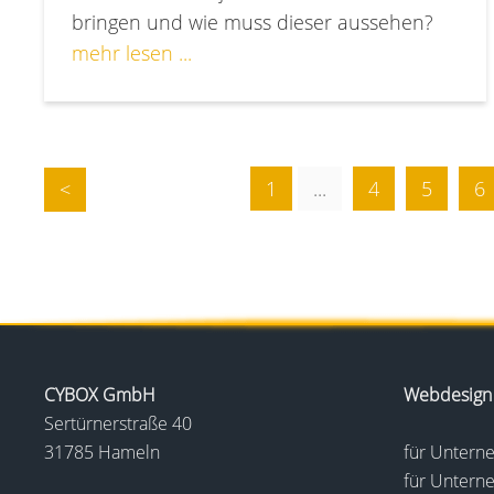
bringen und wie muss dieser aussehen?
mehr lesen ...
1
...
4
5
6
<
CYBOX GmbH
Webdesign
Sertürnerstraße 40
31785 Hameln
für Unter
für Untern