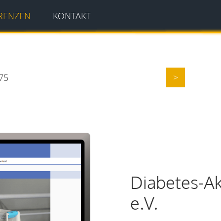
RENZEN
KONTAKT
375
>
Diabetes-A
e.V.