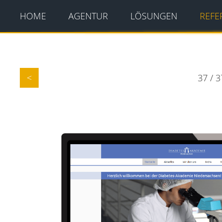
HOME
AGENTUR
LÖSUNGEN
REFE
37 / 
<