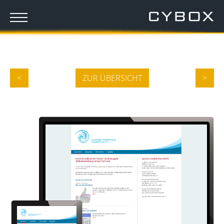
<
ZUR ÜBERSICHT
>